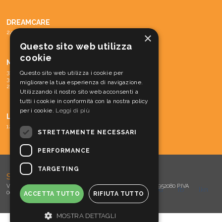
DREAMCARE
24 - SISTEMA DREAMCARE
×
Questo sito web utilizza
cookie
MACCHINE
31 - PARTI DI RICAMBIO E ACCESSORI
Questo sito web utilizza i cookie per
30 - MATERIALE CONS. MACCH.
migliorare la tua esperienza di navigazione.
29 - MACCHINE
Utilizzando il nostro sito web acconsenti a
tutti i cookie in conformità con la nostra policy
per i cookie.
Leggi di più
LINEA CORTESIA
12 - LINEA CORTESIA
STRETTAMENTE NECESSARI
PERFORMANCE
TARGETING
SOVLA s.r.l.
Via Meucci, 15 - 30016 Jesolo (VE) Tel. 0421 952060 - Fax 0421 952080 P.IVA
tw
you
fb
lkn
00360610273 - E-mail:
info@sovla.com
-
Privacy / Cookies
ACCETTA TUTTO
RIFIUTA TUTTO
MOSTRA DETTAGLI