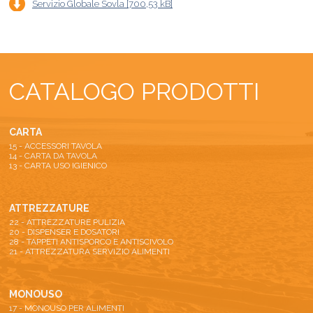
Servizio Globale Sovla
[
700,53 kB
]
CATALOGO PRODOTTI
CARTA
15 - ACCESSORI TAVOLA
14 - CARTA DA TAVOLA
13 - CARTA USO IGIENICO
ATTREZZATURE
22 - ATTREZZATURE PULIZIA
20 - DISPENSER E DOSATORI
28 - TAPPETI ANTISPORCO E ANTISCIVOLO
21 - ATTREZZATURA SERVIZIO ALIMENTI
MONOUSO
17 - MONOUSO PER ALIMENTI