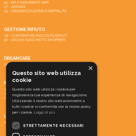
19 - DPI E INDUMENTI VARI
27 - ARMADI
25 - ORGANIZZAZIONE E OSPITALITA
GESTIONE RIFIUTO
26 - CONTENITORI RACCOLTA RIFIUTI
18 - SACCHI/SACCHETTI/SHOPPERS
DREAMCARE
24 - SISTEMA DREAMCARE
×
Questo sito web utilizza
cookie
MACCHINE
31 - PARTI DI RICAMBIO E ACCESSORI
Questo sito web utilizza i cookie per
30 - MATERIALE CONS. MACCH.
migliorare la tua esperienza di navigazione.
29 - MACCHINE
Utilizzando il nostro sito web acconsenti a
tutti i cookie in conformità con la nostra policy
per i cookie.
Leggi di più
LINEA CORTESIA
12 - LINEA CORTESIA
STRETTAMENTE NECESSARI