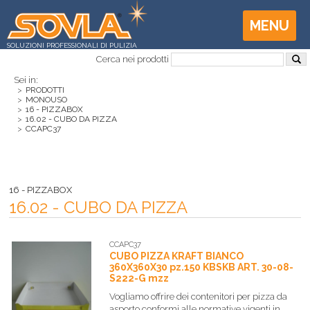
MENU
SOLUZIONI PROFESSIONALI DI PULIZIA
Cerca nei prodotti
Sei in:
>
PRODOTTI
>
MONOUSO
>
16 - PIZZABOX
>
16.02 - CUBO DA PIZZA
>
CCAPC37
16 - PIZZABOX
16.02 - CUBO DA PIZZA
CCAPC37
CUBO PIZZA KRAFT BIANCO
360X360X30 pz.150 KBSKB ART. 30-08-
S222-G mzz
Vogliamo offrire dei contenitori per pizza da
asporto conformi alle normative vigenti in