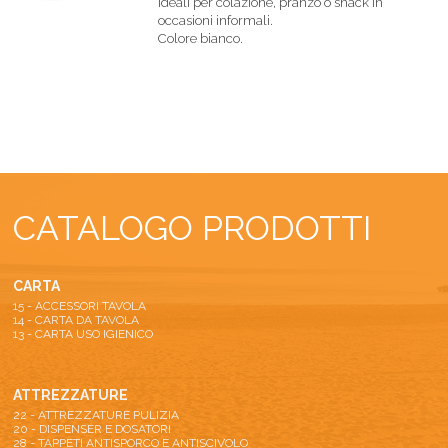
ideali per colazione, pranzo o snack in
occasioni informali.
Colore bianco.
CATALOGO PRODOTTI
CARTA
15 - ACCESSORI TAVOLA
14 - CARTA DA TAVOLA
13 - CARTA USO IGIENICO
ATTREZZATURE
22 - ATTREZZATURE PULIZIA
20 - DISPENSER E DOSATORI
28 - TAPPETI ANTISPORCO E ANTISCIVOLO