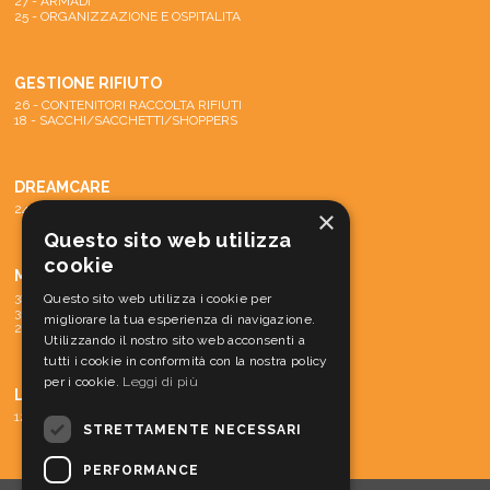
27 - ARMADI
25 - ORGANIZZAZIONE E OSPITALITA
GESTIONE RIFIUTO
26 - CONTENITORI RACCOLTA RIFIUTI
18 - SACCHI/SACCHETTI/SHOPPERS
DREAMCARE
24 - SISTEMA DREAMCARE
×
Questo sito web utilizza
cookie
MACCHINE
31 - PARTI DI RICAMBIO E ACCESSORI
Questo sito web utilizza i cookie per
30 - MATERIALE CONS. MACCH.
migliorare la tua esperienza di navigazione.
29 - MACCHINE
Utilizzando il nostro sito web acconsenti a
tutti i cookie in conformità con la nostra policy
per i cookie.
Leggi di più
LINEA CORTESIA
12 - LINEA CORTESIA
STRETTAMENTE NECESSARI
PERFORMANCE