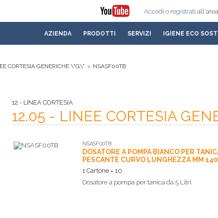
Accedi
o registrati
all'area
AZIENDA
PRODOTTI
SERVIZI
IGIENE ECO SOST
INEE CORTESIA GENERICHE \"G\"
>
NSASF00TB
12 - LINEA CORTESIA
12.05 - LINEE CORTESIA GEN
NSASF00TB
DOSATORE A POMPA BIANCO PER TANICA
PESCANTE CURVO LUNGHEZZA MM 140 A
1 Cartone = 10
Dosatore a pompa per tanica da 5 Litri.