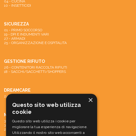
04 - CUCINA
10 - INSETTICIDI
SICUREZZA
01 - PRIMO SOCCORSO
19 - DPI E INDUMENTI VARI
27 - ARMADI
25 - ORGANIZZAZIONE E OSPITALITA
GESTIONE RIFIUTO
26 - CONTENITORI RACCOLTA RIFIUTI
18 - SACCHI/SACCHETTI/SHOPPERS
DREAMCARE
24 - SISTEMA DREAMCARE
×
Questo sito web utilizza
cookie
MACCHINE
31 - PARTI DI RICAMBIO E ACCESSORI
Questo sito web utilizza i cookie per
30 - MATERIALE CONS. MACCH.
migliorare la tua esperienza di navigazione.
29 - MACCHINE
Utilizzando il nostro sito web acconsenti a