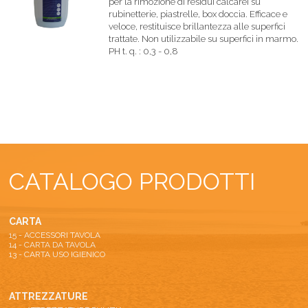
per la rimozione di residui calcarei su
rubinetterie, piastrelle, box doccia. Efficace e
veloce, restituisce brillantezza alle superfici
trattate. Non utilizzabile su superfici in marmo.
PH t. q. : 0,3 - 0,8
CATALOGO PRODOTTI
CARTA
15 - ACCESSORI TAVOLA
14 - CARTA DA TAVOLA
13 - CARTA USO IGIENICO
ATTREZZATURE