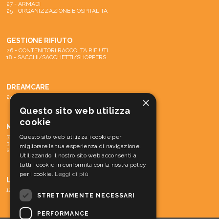
27 - ARMADI
25 - ORGANIZZAZIONE E OSPITALITA
GESTIONE RIFIUTO
26 - CONTENITORI RACCOLTA RIFIUTI
18 - SACCHI/SACCHETTI/SHOPPERS
DREAMCARE
24 - SISTEMA DREAMCARE
×
Questo sito web utilizza
cookie
MACCHINE
31 - PARTI DI RICAMBIO E ACCESSORI
Questo sito web utilizza i cookie per
30 - MATERIALE CONS. MACCH.
migliorare la tua esperienza di navigazione.
29 - MACCHINE
Utilizzando il nostro sito web acconsenti a
tutti i cookie in conformità con la nostra policy
per i cookie.
Leggi di più
LINEA CORTESIA
12 - LINEA CORTESIA
STRETTAMENTE NECESSARI
PERFORMANCE