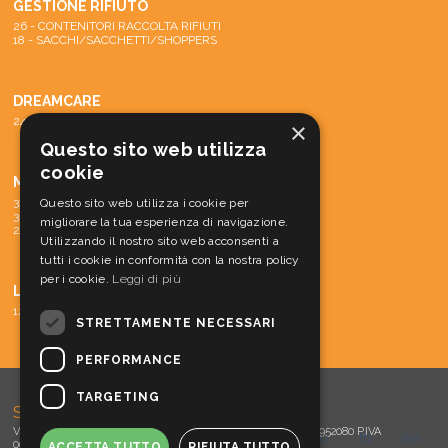
GESTIONE RIFIUTO
26 - CONTENITORI RACCOLTA RIFIUTI
18 - SACCHI/SACCHETTI/SHOPPERS
DREAMCARE
24 - SISTEMA DREAMCARE
×
Questo sito web utilizza
cookie
MACCHINE
31 - PARTI DI RICAMBIO E ACCESSORI
Questo sito web utilizza i cookie per
30 - MATERIALE CONS. MACCH.
migliorare la tua esperienza di navigazione.
29 - MACCHINE
Utilizzando il nostro sito web acconsenti a
tutti i cookie in conformità con la nostra policy
per i cookie.
Leggi di più
LINEA CORTESIA
12 - LINEA CORTESIA
STRETTAMENTE NECESSARI
PERFORMANCE
TARGETING
SOVLA s.r.l.
Via Meucci, 15 - 30016 Jesolo (VE) Tel. 0421 952060 - Fax 0421 952080 P.IVA
tw
you
fb
lkn
00360610273 - E-mail:
info@sovla.com
-
Privacy / Cookies
ACCETTA TUTTO
RIFIUTA TUTTO