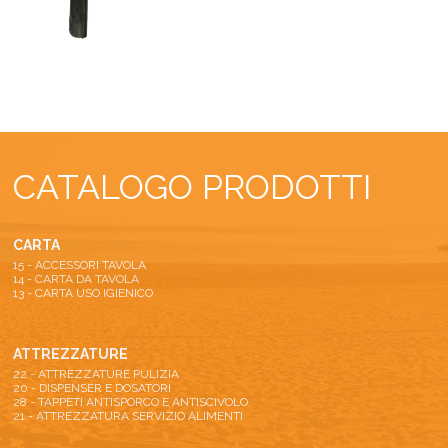
CATALOGO PRODOTTI
CARTA
15 - ACCESSORI TAVOLA
14 - CARTA DA TAVOLA
13 - CARTA USO IGIENICO
ATTREZZATURE
22 - ATTREZZATURE PULIZIA
20 - DISPENSER E DOSATORI
28 - TAPPETI ANTISPORCO E ANTISCIVOLO
21 - ATTREZZATURA SERVIZIO ALIMENTI