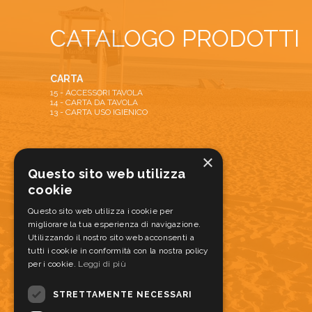
CATALOGO PRODOTTI
CARTA
15 - ACCESSORI TAVOLA
14 - CARTA DA TAVOLA
13 - CARTA USO IGIENICO
ATTREZZATURE
×
22 - ATTREZZATURE PULIZIA
Questo sito web utilizza
20 - DISPENSER E DOSATORI
cookie
28 - TAPPETI ANTISPORCO E ANTISCIVOLO
21 - ATTREZZATURA SERVIZIO ALIMENTI
Questo sito web utilizza i cookie per
migliorare la tua esperienza di navigazione.
Utilizzando il nostro sito web acconsenti a
MONOUSO
tutti i cookie in conformità con la nostra policy
17 - MONOUSO PER ALIMENTI
per i cookie.
16 - PIZZABOX
Leggi di più
STRETTAMENTE NECESSARI