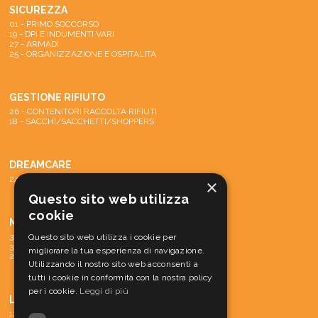
SICUREZZA
01 - PRIMO SOCCORSO
19 - DPI E INDUMENTI VARI
27 - ARMADI
25 - ORGANIZZAZIONE E OSPITALITA
GESTIONE RIFIUTO
26 - CONTENITORI RACCOLTA RIFIUTI
18 - SACCHI/SACCHETTI/SHOPPERS
DREAMCARE
24 - SISTEMA DREAMCARE
×
Questo sito web utilizza
cookie
MACCHINE
31 - PARTI DI RICAMBIO E ACCESSORI
Questo sito web utilizza i cookie per
30 - MATERIALE CONS. MACCH.
migliorare la tua esperienza di navigazione.
29 - MACCHINE
Utilizzando il nostro sito web acconsenti a
tutti i cookie in conformità con la nostra policy
per i cookie.
Leggi di più
LINEA CORTESIA
12 - LINEA CORTESIA