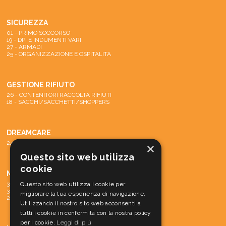
SICUREZZA
01 - PRIMO SOCCORSO
19 - DPI E INDUMENTI VARI
27 - ARMADI
25 - ORGANIZZAZIONE E OSPITALITA
GESTIONE RIFIUTO
26 - CONTENITORI RACCOLTA RIFIUTI
18 - SACCHI/SACCHETTI/SHOPPERS
DREAMCARE
24 - SISTEMA DREAMCARE
×
Questo sito web utilizza
cookie
MACCHINE
31 - PARTI DI RICAMBIO E ACCESSORI
Questo sito web utilizza i cookie per
30 - MATERIALE CONS. MACCH.
migliorare la tua esperienza di navigazione.
29 - MACCHINE
Utilizzando il nostro sito web acconsenti a
tutti i cookie in conformità con la nostra policy
per i cookie.
Leggi di più