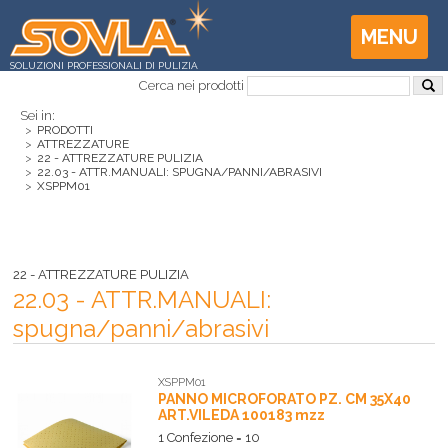
MENU
SOLUZIONI PROFESSIONALI DI PULIZIA
Cerca nei prodotti
Sei in:
>
PRODOTTI
>
ATTREZZATURE
>
22 - ATTREZZATURE PULIZIA
>
22.03 - ATTR.MANUALI: SPUGNA/PANNI/ABRASIVI
>
XSPPM01
22 - ATTREZZATURE PULIZIA
22.03 - ATTR.MANUALI:
spugna/panni/abrasivi
XSPPM01
PANNO MICROFORATO PZ. CM 35X40
ART.VILEDA 100183 mzz
1 Confezione = 10