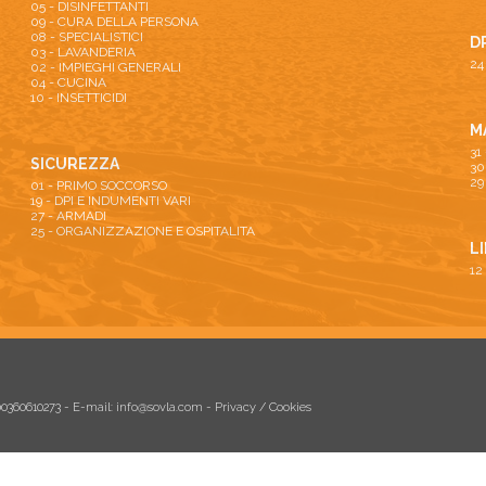
05 - DISINFETTANTI
09 - CURA DELLA PERSONA
08 - SPECIALISTICI
D
03 - LAVANDERIA
24
02 - IMPIEGHI GENERALI
04 - CUCINA
10 - INSETTICIDI
M
31
SICUREZZA
30
29
01 - PRIMO SOCCORSO
19 - DPI E INDUMENTI VARI
27 - ARMADI
25 - ORGANIZZAZIONE E OSPITALITA
L
12
 00360610273 - E-mail:
info@sovla.com
-
Privacy / Cookies