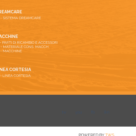
REAMCARE
 - SISTEMA DREAMCARE
ACCHINE
 - PARTI DI RICAMBIO E ACCESSORI
 - MATERIALE CONS. MACCH.
 - MACCHINE
INEA CORTESIA
 - LINEA CORTESIA
tw
you
fb
lkn
POWERED BY
TWS