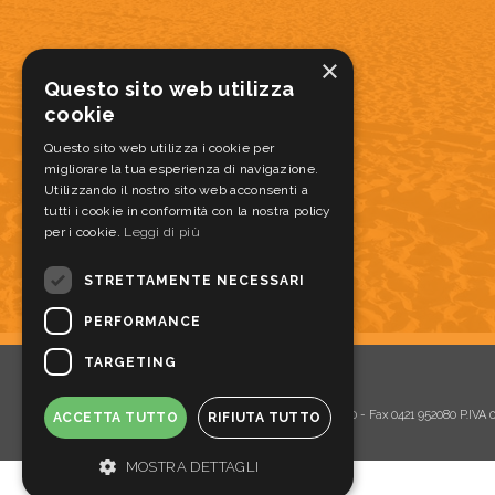
ATTREZZATURE
×
22 - ATTREZZATURE PULIZIA
Questo sito web utilizza
20 - DISPENSER E DOSATORI
cookie
28 - TAPPETI ANTISPORCO E ANTISCIVOLO
21 - ATTREZZATURA SERVIZIO ALIMENTI
Questo sito web utilizza i cookie per
migliorare la tua esperienza di navigazione.
Utilizzando il nostro sito web acconsenti a
MONOUSO
tutti i cookie in conformità con la nostra policy
17 - MONOUSO PER ALIMENTI
per i cookie.
16 - PIZZABOX
Leggi di più
STRETTAMENTE NECESSARI
PERFORMANCE
TARGETING
SOVLA s.r.l.
Via Meucci, 15 - 30016 Jesolo (VE) Tel. 0421 952060 - Fax 0421 952080 P.IVA
ACCETTA TUTTO
RIFIUTA TUTTO
MOSTRA DETTAGLI