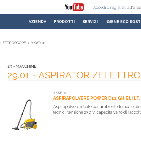
Accedi
o registrati
all'area
AZIENDA
PRODOTTI
SERVIZI
IGIENE ECO SOST
/ELETTROSCOPE
>
YKAT101
29 - MACCHINE
29.01 - ASPIRATORI/ELETTR
YKAT101
ASPIRAPOLVERE POWER D12 GHIBLI LT.1
Aspirapolvere ideale per ambienti di medie dime
tecnici: tensione 230 V, capacità vano di raccol