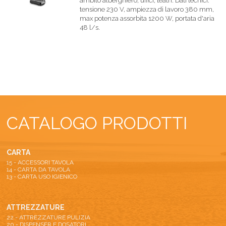
ambito alberghiero, uffici, teatri. Dati tecnici:
tensione 230 V, ampiezza di lavoro 380 mm,
max potenza assorbita 1200 W, portata d'aria
48 l/s.
CATALOGO PRODOTTI
CARTA
15 - ACCESSORI TAVOLA
14 - CARTA DA TAVOLA
13 - CARTA USO IGIENICO
ATTREZZATURE
22 - ATTREZZATURE PULIZIA
20 - DISPENSER E DOSATORI