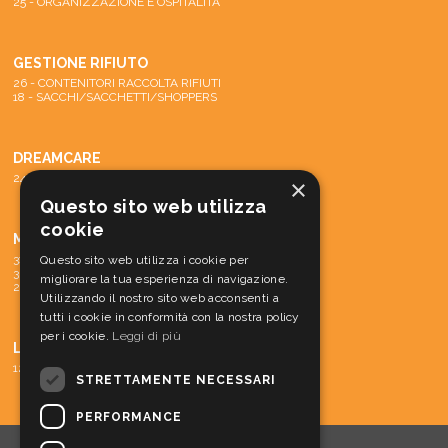
25 - ORGANIZZAZIONE E OSPITALITA
GESTIONE RIFIUTO
26 - CONTENITORI RACCOLTA RIFIUTI
18 - SACCHI/SACCHETTI/SHOPPERS
DREAMCARE
24 - SISTEMA DREAMCARE
×
Questo sito web utilizza
cookie
MACCHINE
31 - PARTI DI RICAMBIO E ACCESSORI
Questo sito web utilizza i cookie per
30 - MATERIALE CONS. MACCH.
migliorare la tua esperienza di navigazione.
29 - MACCHINE
Utilizzando il nostro sito web acconsenti a
tutti i cookie in conformità con la nostra policy
per i cookie.
Leggi di più
LINEA CORTESIA
12 - LINEA CORTESIA
STRETTAMENTE NECESSARI
PERFORMANCE