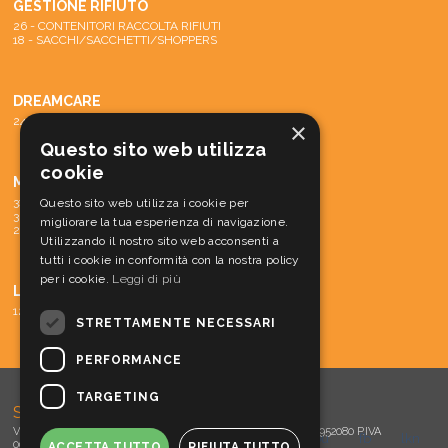
GESTIONE RIFIUTO
26 - CONTENITORI RACCOLTA RIFIUTI
18 - SACCHI/SACCHETTI/SHOPPERS
DREAMCARE
24 - SISTEMA DREAMCARE
×
Questo sito web utilizza
cookie
MACCHINE
31 - PARTI DI RICAMBIO E ACCESSORI
Questo sito web utilizza i cookie per
30 - MATERIALE CONS. MACCH.
migliorare la tua esperienza di navigazione.
29 - MACCHINE
Utilizzando il nostro sito web acconsenti a
tutti i cookie in conformità con la nostra policy
per i cookie.
Leggi di più
LINEA CORTESIA
12 - LINEA CORTESIA
STRETTAMENTE NECESSARI
PERFORMANCE
TARGETING
SOVLA s.r.l.
Via Meucci, 15 - 30016 Jesolo (VE) Tel. 0421 952060 - Fax 0421 952080 P.IVA
tw
you
fb
lkn
00360610273 - E-mail:
info@sovla.com
-
Privacy / Cookies
ACCETTA TUTTO
RIFIUTA TUTTO