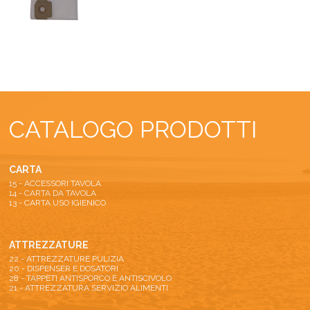
CATALOGO PRODOTTI
CARTA
15 - ACCESSORI TAVOLA
14 - CARTA DA TAVOLA
13 - CARTA USO IGIENICO
ATTREZZATURE
22 - ATTREZZATURE PULIZIA
20 - DISPENSER E DOSATORI
28 - TAPPETI ANTISPORCO E ANTISCIVOLO
21 - ATTREZZATURA SERVIZIO ALIMENTI