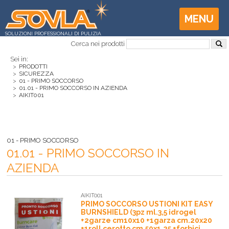
MENU
SOLUZIONI PROFESSIONALI DI PULIZIA
Cerca nei prodotti
Sei in:
>
PRODOTTI
>
SICUREZZA
>
01 - PRIMO SOCCORSO
>
01.01 - PRIMO SOCCORSO IN AZIENDA
>
AIKIT001
01 - PRIMO SOCCORSO
01.01 - PRIMO SOCCORSO IN
AZIENDA
AIKIT001
PRIMO SOCCORSO USTIONI KIT EASY
BURNSHIELD (3pz ml.3,5 idrogel
+2garze cm10x10 +1garza cm.20x20
+1roll cerotto cm.50x1,25 +forbici