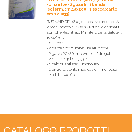
+pinzette +2guanti +1benda
isoterm.cm.15x200 +1 sacca x arto
cm.120x33)
BURNAID CE 0805 dispositivo medico IIA
idrogel adatto all'uso su ustioni e dermatiti
attiniche Registrato Ministero della Salute il
19/4/2005.
Contiene:
- 2 garze 10x10 imbevute all'idrogel
- 2 garze 20x20 imbevute all'idrogel
- 2 bustine gel da 3,5 gr.
- 1 paio guanti sterili monouso
- 1 pinzetta sterile medicazioni monouso
- 2 teli tnt 40x60
CATALOGO PRODOTTI