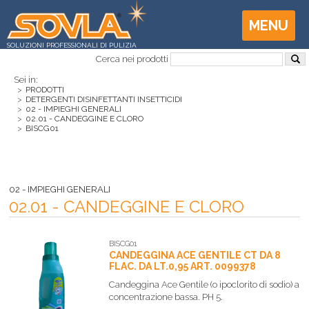
MENU
SOLUZIONI PROFESSIONALI DI PULIZIA
Cerca nei prodotti
Sei in:
>
PRODOTTI
>
DETERGENTI DISINFETTANTI INSETTICIDI
>
02 - IMPIEGHI GENERALI
>
02.01 - CANDEGGINE E CLORO
>
BISCG01
02 - IMPIEGHI GENERALI
02.01 - CANDEGGINE E CLORO
BISCG01
CANDEGGINA ACE GENTILE CT DA 8
FLAC. DA LT.0,95 ART. 0099378
Candeggina Ace Gentile (o ipoclorito di sodio) a
concentrazione bassa. PH 5.