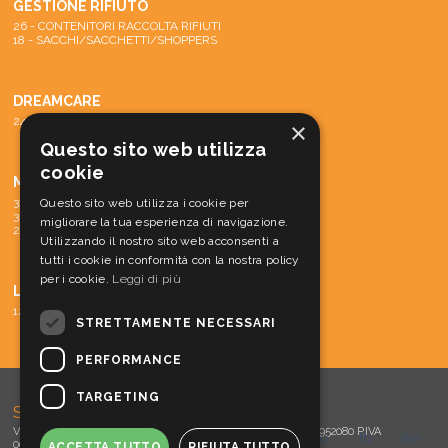
GESTIONE RIFIUTO
26 - CONTENITORI RACCOLTA RIFIUTI
18 - SACCHI/SACCHETTI/SHOPPERS
DREAMCARE
24 - SISTEMA DREAMCARE
×
Questo sito web utilizza
cookie
MACCHINE
31 - PARTI DI RICAMBIO E ACCESSORI
Questo sito web utilizza i cookie per
30 - MATERIALE CONS. MACCH.
migliorare la tua esperienza di navigazione.
29 - MACCHINE
Utilizzando il nostro sito web acconsenti a
tutti i cookie in conformità con la nostra policy
per i cookie.
Leggi di più
LINEA CORTESIA
12 - LINEA CORTESIA
STRETTAMENTE NECESSARI
PERFORMANCE
TARGETING
SOVLA s.r.l.
Via Meucci, 15 - 30016 Jesolo (VE) Tel. 0421 952060 - Fax 0421 952080 P.IVA
tw
you
fb
lkn
00360610273 - E-mail:
info@sovla.com
-
Privacy / Cookies
ACCETTA TUTTO
RIFIUTA TUTTO