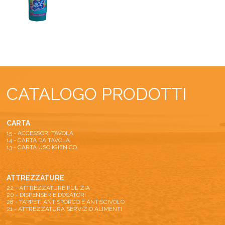
CATALOGO PRODOTTI
CARTA
15 - ACCESSORI TAVOLA
14 - CARTA DA TAVOLA
13 - CARTA USO IGIENICO
ATTREZZATURE
22 - ATTREZZATURE PULIZIA
20 - DISPENSER E DOSATORI
28 - TAPPETI ANTISPORCO E ANTISCIVOLO
21 - ATTREZZATURA SERVIZIO ALIMENTI