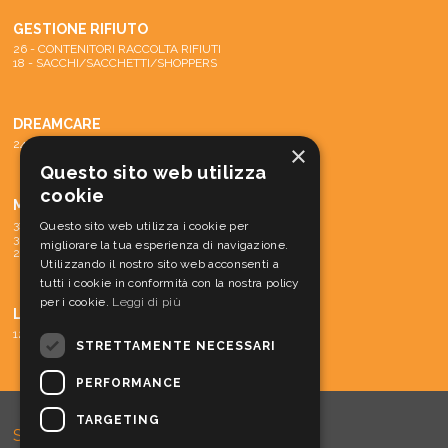
GESTIONE RIFIUTO
26 - CONTENITORI RACCOLTA RIFIUTI
18 - SACCHI/SACCHETTI/SHOPPERS
DREAMCARE
24 - SISTEMA DREAMCARE
×
Questo sito web utilizza
cookie
MACCHINE
31 - PARTI DI RICAMBIO E ACCESSORI
Questo sito web utilizza i cookie per
30 - MATERIALE CONS. MACCH.
migliorare la tua esperienza di navigazione.
29 - MACCHINE
Utilizzando il nostro sito web acconsenti a
tutti i cookie in conformità con la nostra policy
per i cookie.
Leggi di più
LINEA CORTESIA
12 - LINEA CORTESIA
STRETTAMENTE NECESSARI
PERFORMANCE
TARGETING
SOVLA s.r.l.