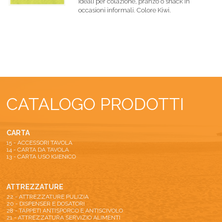
ideali per colazione, pranzo o snack in
occasioni informali. Colore Kiwi.
CATALOGO PRODOTTI
CARTA
15 - ACCESSORI TAVOLA
14 - CARTA DA TAVOLA
13 - CARTA USO IGIENICO
ATTREZZATURE
22 - ATTREZZATURE PULIZIA
20 - DISPENSER E DOSATORI
28 - TAPPETI ANTISPORCO E ANTISCIVOLO
21 - ATTREZZATURA SERVIZIO ALIMENTI