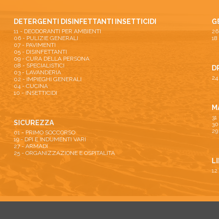
DETERGENTI DISINFETTANTI INSETTICIDI
G
11 - DEODORANTI PER AMBIENTI
06 - PULIZIE GENERALI
18
07 - PAVIMENTI
05 - DISINFETTANTI
09 - CURA DELLA PERSONA
08 - SPECIALISTICI
D
03 - LAVANDERIA
24
02 - IMPIEGHI GENERALI
04 - CUCINA
10 - INSETTICIDI
M
31
SICUREZZA
30
29
01 - PRIMO SOCCORSO
19 - DPI E INDUMENTI VARI
27 - ARMADI
25 - ORGANIZZAZIONE E OSPITALITA
L
12