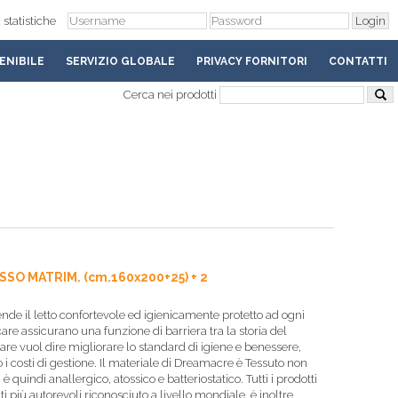
 statistiche
ENIBILE
SERVIZIO GLOBALE
PRIVACY FORNITORI
CONTATTI
Cerca nei prodotti
SO MATRIM. (cm.160x200+25) + 2
e il letto confortevole ed igienicamente protetto ad ogni
are assicurano una funzione di barriera tra la storia del
are vuol dire migliorare lo standard di igiene e benessere,
costi di gestione. Il materiale di Dreamacre è Tessuto non
è quindi anallergico, atossico e batteriostatico. Tutti i prodotti
 più autorevoli riconosciuto a livello mondiale, è inoltre