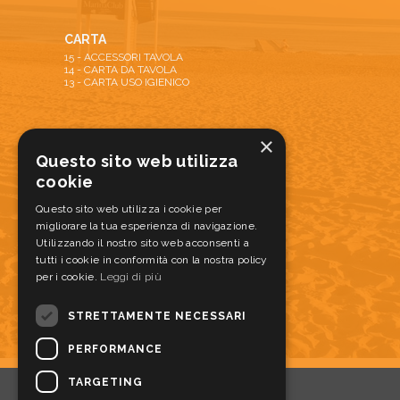
CARTA
15 - ACCESSORI TAVOLA
14 - CARTA DA TAVOLA
13 - CARTA USO IGIENICO
ATTREZZATURE
×
22 - ATTREZZATURE PULIZIA
Questo sito web utilizza
20 - DISPENSER E DOSATORI
cookie
28 - TAPPETI ANTISPORCO E ANTISCIVOLO
21 - ATTREZZATURA SERVIZIO ALIMENTI
Questo sito web utilizza i cookie per
migliorare la tua esperienza di navigazione.
Utilizzando il nostro sito web acconsenti a
MONOUSO
tutti i cookie in conformità con la nostra policy
17 - MONOUSO PER ALIMENTI
per i cookie.
16 - PIZZABOX
Leggi di più
STRETTAMENTE NECESSARI
PERFORMANCE
TARGETING