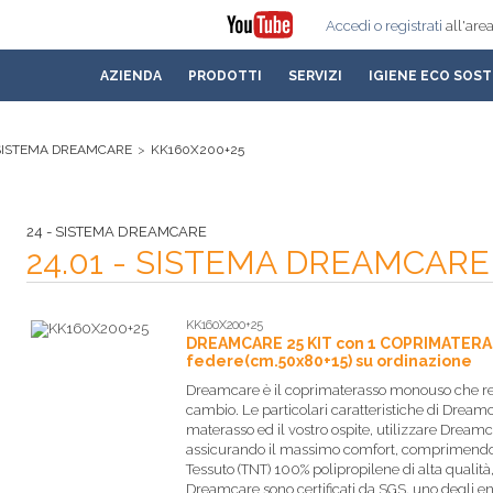
Accedi
o registrati
all'area
AZIENDA
PRODOTTI
SERVIZI
IGIENE ECO SOST
- SISTEMA DREAMCARE
>
KK160X200+25
24 - SISTEMA DREAMCARE
24.01 - SISTEMA DREAMCARE
KK160X200+25
DREAMCARE 25 KIT con 1 COPRIMATERAS
federe(cm.50x80+15) su ordinazione
Dreamcare è il coprimaterasso monouso che rend
cambio. Le particolari caratteristiche di Dreamc
materasso ed il vostro ospite, utilizzare Dreamc
assicurando il massimo comfort, comprimendo i 
Tessuto (TNT) 100% polipropilene di alta qualità, 
Dreamcare sono certificati da SGS, uno degli enti