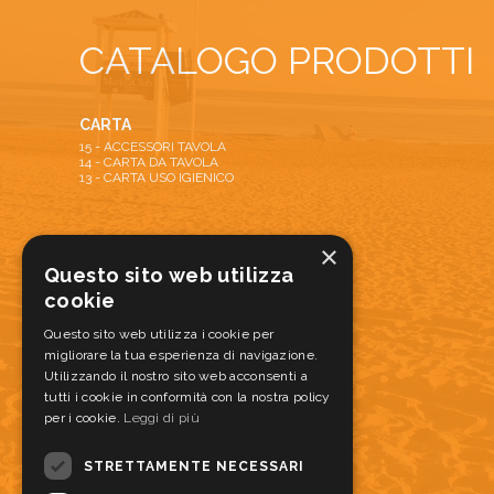
CATALOGO PRODOTTI
CARTA
15 - ACCESSORI TAVOLA
14 - CARTA DA TAVOLA
13 - CARTA USO IGIENICO
ATTREZZATURE
×
22 - ATTREZZATURE PULIZIA
Questo sito web utilizza
20 - DISPENSER E DOSATORI
cookie
28 - TAPPETI ANTISPORCO E ANTISCIVOLO
21 - ATTREZZATURA SERVIZIO ALIMENTI
Questo sito web utilizza i cookie per
migliorare la tua esperienza di navigazione.
Utilizzando il nostro sito web acconsenti a
MONOUSO
tutti i cookie in conformità con la nostra policy
17 - MONOUSO PER ALIMENTI
per i cookie.
16 - PIZZABOX
Leggi di più
STRETTAMENTE NECESSARI