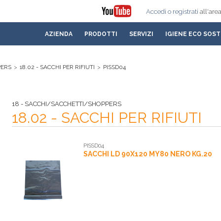
Accedi
o registrati
all'area
AZIENDA
PRODOTTI
SERVIZI
IGIENE ECO SOST
PERS
>
18.02 - SACCHI PER RIFIUTI
>
PISSD04
18 - SACCHI/SACCHETTI/SHOPPERS
18.02 - SACCHI PER RIFIUTI
PISSD04
SACCHI LD 90X120 MY80 NERO KG.20