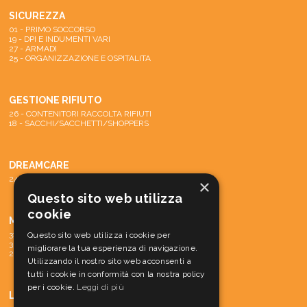
SICUREZZA
01 - PRIMO SOCCORSO
19 - DPI E INDUMENTI VARI
27 - ARMADI
25 - ORGANIZZAZIONE E OSPITALITA
GESTIONE RIFIUTO
26 - CONTENITORI RACCOLTA RIFIUTI
18 - SACCHI/SACCHETTI/SHOPPERS
DREAMCARE
24 - SISTEMA DREAMCARE
×
Questo sito web utilizza
cookie
MACCHINE
31 - PARTI DI RICAMBIO E ACCESSORI
Questo sito web utilizza i cookie per
30 - MATERIALE CONS. MACCH.
migliorare la tua esperienza di navigazione.
29 - MACCHINE
Utilizzando il nostro sito web acconsenti a
tutti i cookie in conformità con la nostra policy
per i cookie.
Leggi di più
LINEA CORTESIA