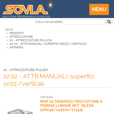
MENU
SOLUZIONI PROFESSIONALI DI PULIZIA
Cerca nei prodotti
Sei in:
>
PRODOTTI
>
ATTREZZATURE
>
22 - ATTREZZATURE PULIZIA
>
22.02 - ATTR.MANUALI: SUPERFICI ORIZZ./VERTICALI
>
XATMOP2
22 - ATTREZZATURE PULIZIA
22.02 - ATTR.MANUALI: superfici
orizz./verticali
XATMOP2
MOP ULTRASPEED TRIO COTONE A
FRANGE LUNGHE ART. VILEDA
508249/143202/173431