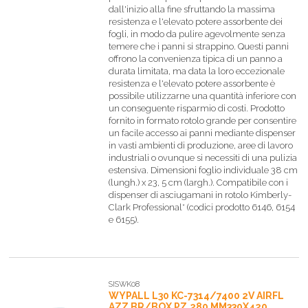
dall'inizio alla fine sfruttando la massima
resistenza e l'elevato potere assorbente dei
fogli, in modo da pulire agevolmente senza
temere che i panni si strappino. Questi panni
offrono la convenienza tipica di un panno a
durata limitata, ma data la loro eccezionale
resistenza e l'elevato potere assorbente è
possibile utilizzarne una quantità inferiore con
un conseguente risparmio di costi. Prodotto
fornito in formato rotolo grande per consentire
un facile accesso ai panni mediante dispenser
in vasti ambienti di produzione, aree di lavoro
industriali o ovunque si necessiti di una pulizia
estensiva. Dimensioni foglio individuale 38 cm
(lungh.) x 23, 5 cm (largh.). Compatibile con i
dispenser di asciugamani in rotolo Kimberly-
Clark Professional* (codici prodotto 6146, 6154
e 6155).
SISWK08
WYPALL L30 KC-7314/7400 2V AIRFL
AZZ BR/BOX PZ.280 MM330X420