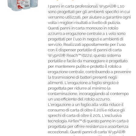
I panni in carta professionali WypAll® L10
sono progettati per gli ambienti specifici in cui
verranno utilizzati, per aiutare a garantire ogni
volta i migliori risultati a livello di pulizia.
Questi panni in carta monouso in rotolo
azzurro a erogazione centrale a 1 velo sono
progettati per l'uso in negozi e ambienti di
servizio. Realizzati appositamente per l'uso
con il dispenser portatile di panni di carta
WypAll® Reach™ (6221), questo sistema
portatile e facile da maneggiare è progettato
per mantenere pulito e protetto il rotolo a
erogazione centrale, contribuendo a prevenire
la trasmissione di batteri presenti negli
alimenti. L'erogazione a foglio singolo è
progettata per ridurre al minimo la
contaminazione, incoraggiando al contempo
un uso efficiente del rotolo azzurro.
L'erogazione a un foglio alla volta riduce il
consumo di carta di oltre il 20% e riduce gli
sprechi di carta di oltre il 20%. L'esclusiva
tecnologia Airflex™ di questo panno in carta è
progettata per offrire resistenza e assorbenza
eccezionali. Questi panni di carta WypAll®