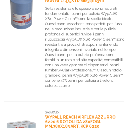
BOB.BLU 475STR MM340X310
Se la resistenza e lo spessore sono requisiti
fondamentali, i panni per pulizie WypAll®
X80 Power Clean™ sono la scelta ideale.
Questi panni assorbenti sono perfetti per l'uso
nella produzione industriale per la pulizia
profonda di superfici ruvide; i panni
riutilizzabili WypAll® X80 Power Clean™ sono
resistenti e a prova di strappo, mantenendo
integrità e dimensioni invariate nel tempo.
Questi panni per la pulizia profonda sono
forniti in un rotolo ad alta capacità; compatibili
con una vasta gamma di dispenser di panni
Kimberly-Clark Professional™. Ciascun rotolo
grande di panni WypAll® X80 Power Clean™
contiene 475 panni per pulizia a 1 velo, di
colore azzurro.
SASWA20
WYPALL REACH AIRFLEX AZZURRO
6220 6 ROTOLI DA 280FOGLI
MM.380X183 ART. KCP 6220