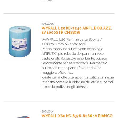
SASWA07
WYPALL L20 KC-7240 AIRFL.BOB.AZZ.
1V 1000STR CM33X38
WAYPALL* L20 Panni in carta Bobina /
azzurro, 1 rotolo = 1000 fogli
Panno monouso a 1 velo con tecnologia
AIRFLEX*, più robusto dei panni a 1 velo
tradizionali. Robusto e assorbente, pulisce
velocemente senza strapparsi. Permette di
pulire con meno panni, favorendo una
maggiore efficienza.
Ideale per molte operazioni di pulizia di media
intensità come la lucidatura di vetri e superfici
lisce e la pulizia degli utensili.
SASWA09
WYPALL X60 KC-8376-8266 1V BIANCO