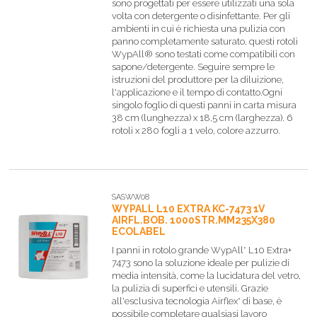
sono progettati per essere utilizzati una sola
volta con detergente o disinfettante. Per gli
ambienti in cui è richiesta una pulizia con
panno completamente saturato, questi rotoli
WypAll® sono testati come compatibili con
sapone/detergente. Seguire sempre le
istruzioni del produttore per la diluizione,
l'applicazione e il tempo di contatto.Ogni
singolo foglio di questi panni in carta misura
38 cm (lunghezza) x 18,5 cm (larghezza). 6
rotoli x 280 fogli a 1 velo, colore azzurro.
SASWW08
WYPALL L10 EXTRA KC-7473 1V
AIRFL.BOB. 1000STR.MM235X380
ECOLABEL
I panni in rotolo grande WypAll* L10 Extra+
7473 sono la soluzione ideale per pulizie di
media intensità, come la lucidatura del vetro,
la pulizia di superfici e utensili. Grazie
all'esclusiva tecnologia Airflex* di base, è
possibile completare qualsiasi lavoro