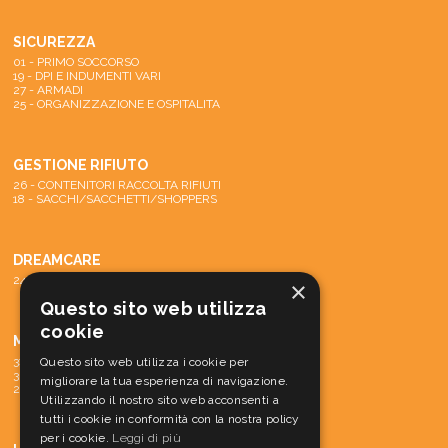
SICUREZZA
01 - PRIMO SOCCORSO
19 - DPI E INDUMENTI VARI
27 - ARMADI
25 - ORGANIZZAZIONE E OSPITALITA
GESTIONE RIFIUTO
26 - CONTENITORI RACCOLTA RIFIUTI
18 - SACCHI/SACCHETTI/SHOPPERS
DREAMCARE
24 - SISTEMA DREAMCARE
×
Questo sito web utilizza
cookie
MACCHINE
31 - PARTI DI RICAMBIO E ACCESSORI
Questo sito web utilizza i cookie per
30 - MATERIALE CONS. MACCH.
migliorare la tua esperienza di navigazione.
29 - MACCHINE
Utilizzando il nostro sito web acconsenti a
tutti i cookie in conformità con la nostra policy
per i cookie.
Leggi di più