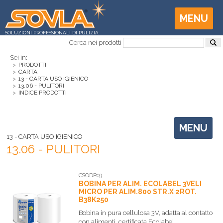
MENU
SOLUZIONI PROFESSIONALI DI PULIZIA
Cerca nei prodotti
Sei in:
>
PRODOTTI
>
CARTA
>
13 - CARTA USO IGIENICO
>
13.06 - PULITORI
>
INDICE PRODOTTI
MENU
13 - CARTA USO IGIENICO
13.06 - PULITORI
CSODP03
BOBINA PER ALIM. ECOLABEL 3VELI
MICRO PER ALIM.800 STR.X 2ROT.
B38K250
Bobina in pura cellulosa 3V, adatta al contatto
con alimenti, certificata Ecolabel,