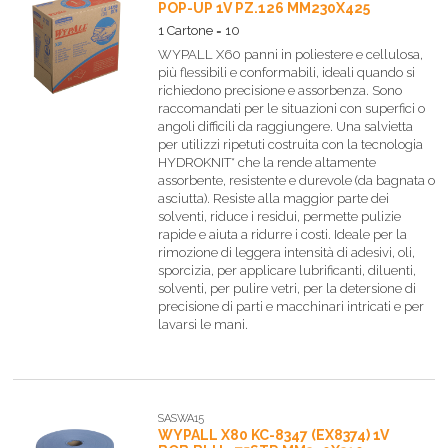
POP-UP 1V PZ.126 MM230X425
1 Cartone = 10
WYPALL X60 panni in poliestere e cellulosa,
più flessibili e conformabili, ideali quando si
richiedono precisione e assorbenza. Sono
raccomandati per le situazioni con superfici o
angoli difficili da raggiungere. Una salvietta
per utilizzi ripetuti costruita con la tecnologia
HYDROKNIT* che la rende altamente
assorbente, resistente e durevole (da bagnata o
asciutta). Resiste alla maggior parte dei
solventi, riduce i residui, permette pulizie
rapide e aiuta a ridurre i costi. Ideale per la
rimozione di leggera intensità di adesivi, oli,
sporcizia, per applicare lubrificanti, diluenti,
solventi, per pulire vetri, per la detersione di
precisione di parti e macchinari intricati e per
lavarsi le mani.
SASWA15
WYPALL X80 KC-8347 (EX8374) 1V