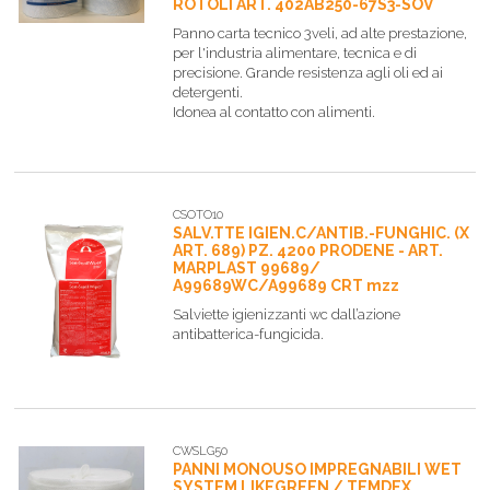
ROTOLI ART. 402AB250-67S3-SOV
Panno carta tecnico 3veli, ad alte prestazione,
per l'industria alimentare, tecnica e di
precisione. Grande resistenza agli oli ed ai
detergenti.
Idonea al contatto con alimenti.
CSOTO10
SALV.TTE IGIEN.C/ANTIB.-FUNGHIC. (X
ART. 689) PZ. 4200 PRODENE - ART.
MARPLAST 99689/
A99689WC/A99689 CRT mzz
Salviette igienizzanti wc dall’azione
antibatterica-fungicida.
CWSLG50
PANNI MONOUSO IMPREGNABILI WET
SYSTEM LIKEGREEN / TEMDEX