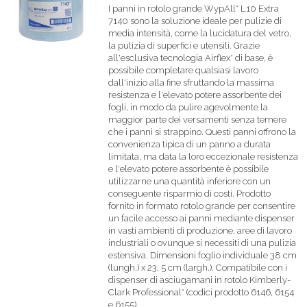
I panni in rotolo grande WypAll* L10 Extra
7140 sono la soluzione ideale per pulizie di
media intensità, come la lucidatura del vetro,
la pulizia di superfici e utensili. Grazie
all'esclusiva tecnologia Airflex* di base, è
possibile completare qualsiasi lavoro
dall'inizio alla fine sfruttando la massima
resistenza e l'elevato potere assorbente dei
fogli, in modo da pulire agevolmente la
maggior parte dei versamenti senza temere
che i panni si strappino. Questi panni offrono la
convenienza tipica di un panno a durata
limitata, ma data la loro eccezionale resistenza
e l'elevato potere assorbente è possibile
utilizzarne una quantità inferiore con un
conseguente risparmio di costi. Prodotto
fornito in formato rotolo grande per consentire
un facile accesso ai panni mediante dispenser
in vasti ambienti di produzione, aree di lavoro
industriali o ovunque si necessiti di una pulizia
estensiva. Dimensioni foglio individuale 38 cm
(lungh.) x 23, 5 cm (largh.). Compatibile con i
dispenser di asciugamani in rotolo Kimberly-
Clark Professional* (codici prodotto 6146, 6154
e 6155).