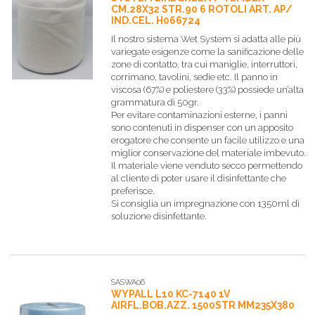
CM.28X32 STR.90 6 ROTOLI ART. AP/
IND.CEL. H066724
Il nostro sistema Wet System si adatta alle più
variegate esigenze come la sanificazione delle
zone di contatto, tra cui maniglie, interruttori,
corrimano, tavolini, sedie etc. Il panno in
viscosa (67%) e poliestere (33%) possiede un’alta
grammatura di 50gr.
Per evitare contaminazioni esterne, i panni
sono contenuti in dispenser con un apposito
erogatore che consente un facile utilizzo e una
miglior conservazione del materiale imbevuto.
Il materiale viene venduto secco permettendo
al cliente di poter usare il disinfettante che
preferisce.
Si consiglia un impregnazione con 1350ml di
soluzione disinfettante.
SASWA06
WYPALL L10 KC-7140 1V
AIRFL.BOB.AZZ. 1500STR MM235X380