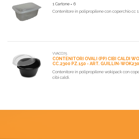
1 Cartone = 6
Contenitore in polipropilene con coperchio cc
VVACO75
CONTENITORI OVALI (PP) CIBI CALDI 
CC.2300 PZ.150 - ART. GUILLIN-WO
Contenitore in polipropilene wokipack con co
cibi caldi.