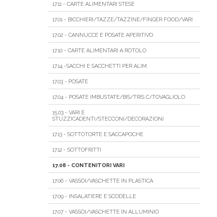
17.11 - CARTE ALIMENTARI STESE
17.01 - BICCHIERI/TAZZE/TAZZINE/FINGER FOOD/VARI
17.02 - CANNUCCE E POSATE APERITIVO
17.10 - CARTE ALIMENTARI A ROTOLO
17.14 -SACCHI E SACCHETTI PER ALIM.
17.03 - POSATE
17.04 - POSATE IMBUSTATE/BIS/TRIS C/TOVAGLIOLO
15.03 - VARI E
STUZZICADENTI/STECCONI/DECORAZIONI
17.13 - SOTTOTORTE E SACCAPOCHE
17.12 - SOTTOFRITTI
17.08 - CONTENITORI VARI
17.06 - VASSOI/VASCHETTE IN PLASTICA
17.09 - INSALATIERE E SCODELLE
17.07 - VASSOI/VASCHETTE IN ALLUMINIO