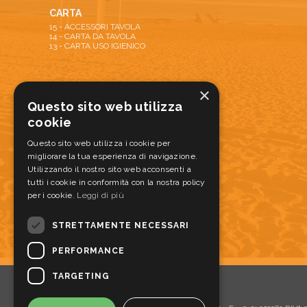
CARTA
15 - ACCESSORI TAVOLA
14 - CARTA DA TAVOLA
13 - CARTA USO IGIENICO
ATTREZZATURE
×
22 - ATTREZZATURE PULIZIA
Questo sito web utilizza
20 - DISPENSER E DOSATORI
cookie
28 - TAPPETI ANTISPORCO E ANTISCIVOLO
21 - ATTREZZATURA SERVIZIO ALIMENTI
Questo sito web utilizza i cookie per
migliorare la tua esperienza di navigazione.
Utilizzando il nostro sito web acconsenti a
MONOUSO
tutti i cookie in conformità con la nostra policy
17 - MONOUSO PER ALIMENTI
per i cookie.
Leggi di più
16 - PIZZABOX
STRETTAMENTE NECESSARI
PERFORMANCE
TARGETING
SOVLA s.r.l.