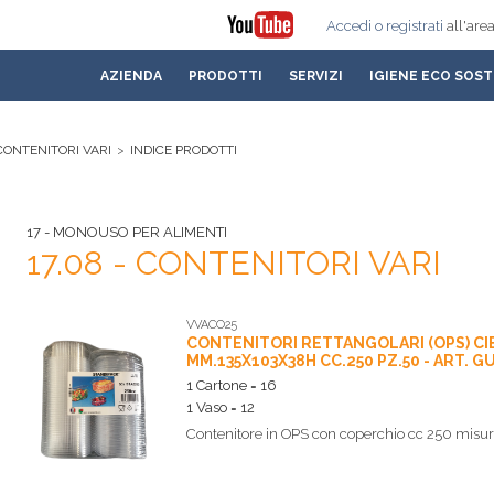
Accedi
o registrati
all'area
AZIENDA
PRODOTTI
SERVIZI
IGIENE ECO SOST
 CONTENITORI VARI
>
INDICE PRODOTTI
17 - MONOUSO PER ALIMENTI
17.08 - CONTENITORI VARI
VVACO25
CONTENITORI RETTANGOLARI (OPS) CI
MM.135X103X38H CC.250 PZ.50 - ART. G
1 Cartone = 16
1 Vaso = 12
Contenitore in OPS con coperchio cc 250 mis