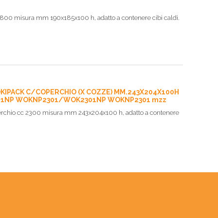
 1800 misura mm 190x185x100 h, adatto a contenere cibi caldi.
WOKIPACK C/COPERCHIO (X COZZE) MM.243X204X100H
K2301NP WOKNP2301/WOK2301NP WOKNP2301 mzz
perchio cc 2300 misura mm 243x204x100 h, adatto a contenere