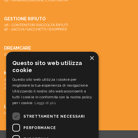
25 - ORGANIZZAZIONE E OSPITALITA
GESTIONE RIFIUTO
26 - CONTENITORI RACCOLTA RIFIUTI
18 - SACCHI/SACCHETTI/SHOPPERS
DREAMCARE
24 - SISTEMA DREAMCARE
×
Questo sito web utilizza
cookie
MACCHINE
31 - PARTI DI RICAMBIO E ACCESSORI
Questo sito web utilizza i cookie per
30 - MATERIALE CONS. MACCH.
migliorare la tua esperienza di navigazione.
29 - MACCHINE
Utilizzando il nostro sito web acconsenti a
tutti i cookie in conformità con la nostra policy
per i cookie.
Leggi di più
LINEA CORTESIA
12 - LINEA CORTESIA
STRETTAMENTE NECESSARI
PERFORMANCE