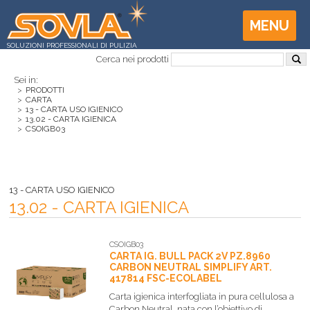
MENU
SOLUZIONI PROFESSIONALI DI PULIZIA
Cerca nei prodotti
Sei in:
>
PRODOTTI
>
CARTA
>
13 - CARTA USO IGIENICO
>
13.02 - CARTA IGIENICA
>
CSOIGB03
13 - CARTA USO IGIENICO
13.02 - CARTA IGIENICA
CSOIGB03
CARTA IG. BULL PACK 2V PZ.8960
CARBON NEUTRAL SIMPLIFY ART.
417814 FSC-ECOLABEL
Carta igienica interfogliata in pura cellulosa a
Carbon Neutral, nata con l’obiettivo di