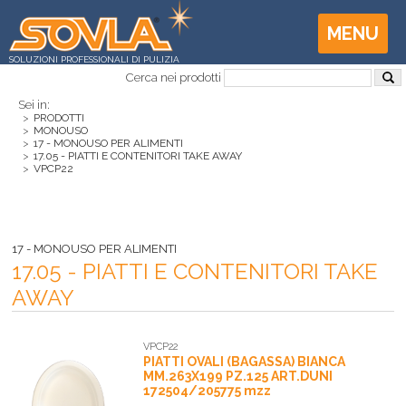
MENU
SOLUZIONI PROFESSIONALI DI PULIZIA
Cerca nei prodotti
Sei in:
>
PRODOTTI
>
MONOUSO
>
17 - MONOUSO PER ALIMENTI
>
17.05 - PIATTI E CONTENITORI TAKE AWAY
>
VPCP22
17 - MONOUSO PER ALIMENTI
17.05 - PIATTI E CONTENITORI TAKE
AWAY
VPCP22
PIATTI OVALI (BAGASSA) BIANCA
MM.263X199 PZ.125 ART.DUNI
172504/205775 mzz