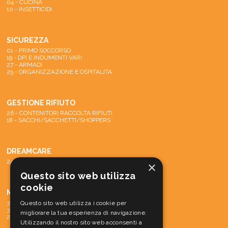
04 - CUCINA
10 - INSETTICIDI
SICUREZZA
01 - PRIMO SOCCORSO
19 - DPI E INDUMENTI VARI
27 - ARMADI
25 - ORGANIZZAZIONE E OSPITALITA
GESTIONE RIFIUTO
26 - CONTENITORI RACCOLTA RIFIUTI
18 - SACCHI/SACCHETTI/SHOPPERS
DREAMCARE
24 - SISTEMA DREAMCARE
×
Questo sito web utilizza
cookie
MACCHINE
31 - PARTI DI RICAMBIO E ACCESSORI
Questo sito web utilizza i cookie per
30 - MATERIALE CONS. MACCH.
migliorare la tua esperienza di navigazione.
29 - MACCHINE
Utilizzando il nostro sito web acconsenti a