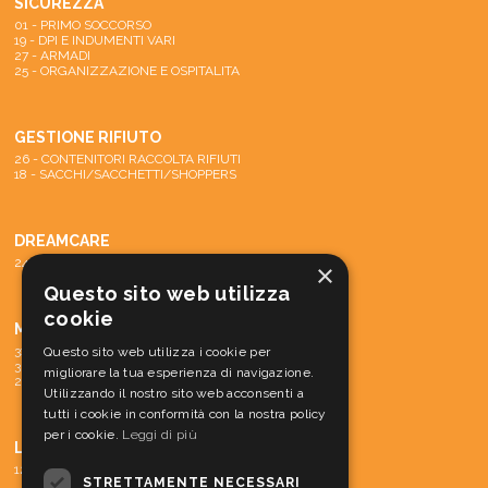
SICUREZZA
01 - PRIMO SOCCORSO
19 - DPI E INDUMENTI VARI
27 - ARMADI
25 - ORGANIZZAZIONE E OSPITALITA
GESTIONE RIFIUTO
26 - CONTENITORI RACCOLTA RIFIUTI
18 - SACCHI/SACCHETTI/SHOPPERS
DREAMCARE
24 - SISTEMA DREAMCARE
×
Questo sito web utilizza
cookie
MACCHINE
31 - PARTI DI RICAMBIO E ACCESSORI
Questo sito web utilizza i cookie per
30 - MATERIALE CONS. MACCH.
migliorare la tua esperienza di navigazione.
29 - MACCHINE
Utilizzando il nostro sito web acconsenti a
tutti i cookie in conformità con la nostra policy
per i cookie.
Leggi di più
LINEA CORTESIA
12 - LINEA CORTESIA
STRETTAMENTE NECESSARI