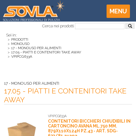
MENU
SOLUZIONI PROFESSIONALI DI PULIZIA
Cerca nei prodotti
Sei in:
>
PRODOTTI
>
MONOUSO
>
17 - MONOUSO PER ALIMENTI
>
17.05 - PIATTI E CONTENITORI TAKE AWAY
>
VPIPCG633A
17 - MONOUSO PER ALIMENTI
17.05 - PIATTI E CONTENITORI TAKE
AWAY
VPIPCG633A
CONTENITORI BICCHIERI CHIUDIBILI IN
CARTONCINO AVANA ML.750 MM.
879X110X124H PZ.43 - ART. SDG-
633/81 avana