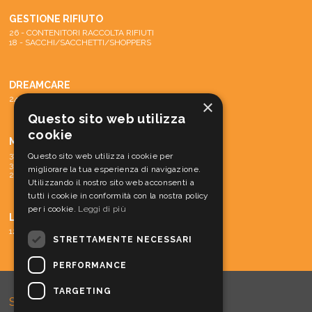
GESTIONE RIFIUTO
26 - CONTENITORI RACCOLTA RIFIUTI
18 - SACCHI/SACCHETTI/SHOPPERS
DREAMCARE
24 - SISTEMA DREAMCARE
×
Questo sito web utilizza
cookie
MACCHINE
31 - PARTI DI RICAMBIO E ACCESSORI
Questo sito web utilizza i cookie per
30 - MATERIALE CONS. MACCH.
migliorare la tua esperienza di navigazione.
29 - MACCHINE
Utilizzando il nostro sito web acconsenti a
tutti i cookie in conformità con la nostra policy
per i cookie.
Leggi di più
LINEA CORTESIA
12 - LINEA CORTESIA
STRETTAMENTE NECESSARI
PERFORMANCE
TARGETING
SOVLA s.r.l.