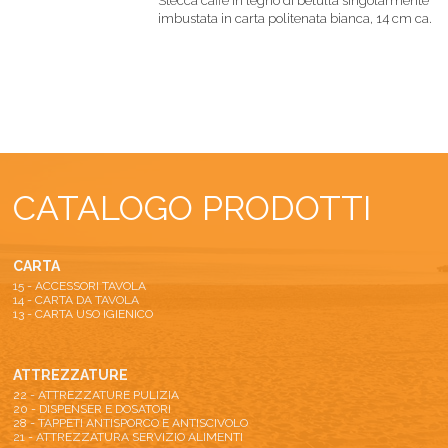
Stecca caffè in legno di betulla singolarmente
imbustata in carta politenata bianca, 14 cm ca.
CATALOGO PRODOTTI
CARTA
15 - ACCESSORI TAVOLA
14 - CARTA DA TAVOLA
13 - CARTA USO IGIENICO
ATTREZZATURE
22 - ATTREZZATURE PULIZIA
20 - DISPENSER E DOSATORI
28 - TAPPETI ANTISPORCO E ANTISCIVOLO
21 - ATTREZZATURA SERVIZIO ALIMENTI